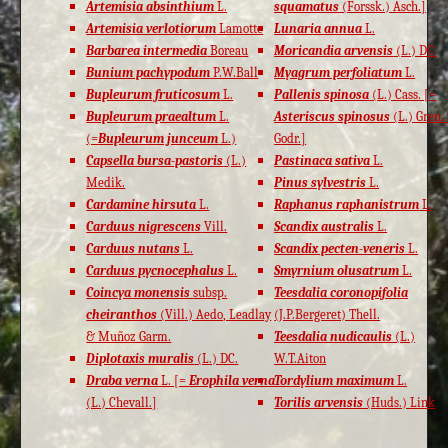
Artemisia absinthium
L.
squamatus
(Forssk.) Asch.]
Artemisia verlotiorum
Lamotte
Lunaria annua
L.
Barbarea intermedia
Boreau
Moricandia arvensis
(L.) DC.
Bunium pachypodum
P.W.Ball
Myagrum perfoliatum
L.
Bupleurum fruticosum
L.
Pallenis spinosa
(L.) Cass. [=
Bupleurum praealtum
L.
Asteriscus spinosus
(L.) Gren.
(=
Bupleurum junceum
L.)
Godr.]
Capsella bursa-pastoris
(L.)
Pastinaca sativa
L.
Medik.
Pinus sylvestris
L.
Cardamine hirsuta
L.
Raphanus raphanistrum
L.
Carduus nigrescens
Vill.
Scandix australis
L.
Carduus nutans
L.
Scandix pecten-veneris
L.
Carduus pycnocephalus
L.
Smyrnium olusatrum
L.
Coincya monensis
subsp.
Teesdalia coronopifolia
cheiranthos
(Vill.) Aedo, Leadlay
(J.P.Bergeret) Thell.
& Muñoz Garm.
Teesdalia nudicaulis
(L.)
Diplotaxis muralis
(L.) DC.
W.T.Aiton
Draba verna
L. [=
Erophila verna
Tordylium maximum
L.
(L.) Chevall.]
Torilis arvensis
(Huds.) Link