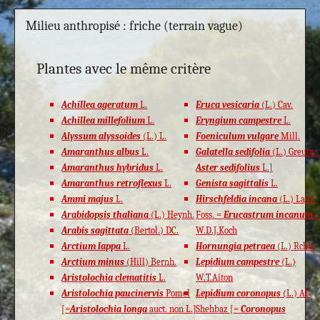
Milieu anthropisé : friche (terrain vague)
Plantes avec le même critère
Achillea ageratum
L.
Eruca vesicaria
(L.) Cav.
Achillea millefolium
L.
Eryngium campestre
L.
Alyssum alyssoides
(L.) L.
Foeniculum vulgare
Mill.
Amaranthus albus
L.
Galatella sedifolia
(L.) Greuter
Amaranthus hybridus
L.
Aster sedifolius
L.]
Amaranthus retroflexus
L.
Genista sagittalis
L.
Ammi majus
L.
Hirschfeldia incana
(L.) Lagr.-
Arabidopsis thaliana
(L.) Heynh.
Foss. =
Erucastrum incanum
(
Arabis sagittata
(Bertol.) DC.
W.D.J.Koch
Arctium lappa
L.
Hornungia petraea
(L.) Rchb.
Arctium minus
(Hill) Bernh.
Lepidium campestre
(L.)
Aristolochia clematitis
L.
W.T.Aiton
Aristolochia paucinervis
Pomel
Lepidium coronopus
(L.) Al-
[=
Aristolochia longa
auct. non L.]
Shehbaz [=
Coronopus