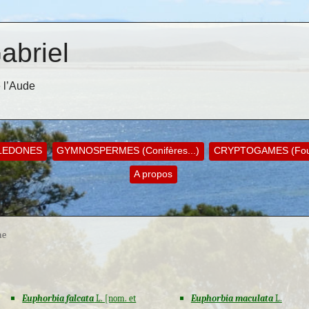
abriel
 l’Aude
LEDONES
GYMNOSPERMES (Conifères...)
CRYPTOGAMES (Foug
A propos
ae
Euphorbia falcata
L. [nom. et
Euphorbia maculata
L.