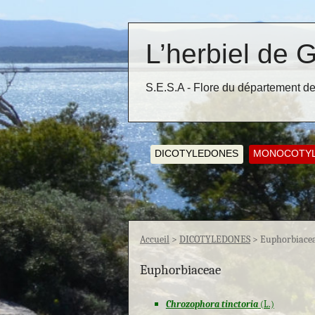
L’herbiel de G
S.E.S.A - Flore du département de
DICOTYLEDONES
MONOCOTY
Accueil
>
DICOTYLEDONES
>
Euphorbiace
Euphorbiaceae
Chrozophora tinctoria
(L.)