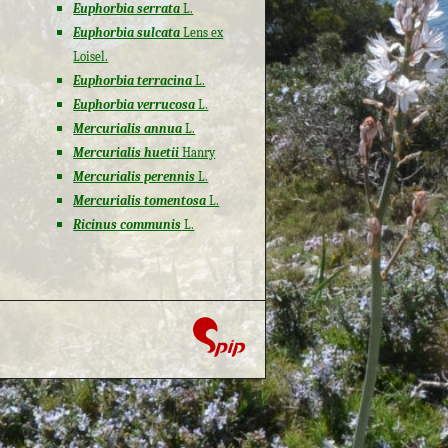
Euphorbia serrata
L.
Euphorbia sulcata
Lens ex
Loisel.
Euphorbia terracina
L.
Euphorbia verrucosa
L.
Mercurialis annua
L.
Mercurialis huetii
Hanry
Mercurialis perennis
L.
Mercurialis tomentosa
L.
Ricinus communis
L.