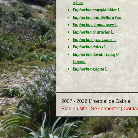
A.Juss.
Euphorbia amygdaloides
L.
Euphorbia biumbellata
Poir.
Euphorbia chamaesyce
L.
Euphorbia characias
L.
Euphorbia cyparissias
L.
Euphorbia dulcis
L.
Euphorbia duvalii
Lecoq &
Lamotte
Euphorbia exigua
L.
2007 - 2026 L’herbiel de Gabriel
Plan du site
|
Se connecter
|
Conta