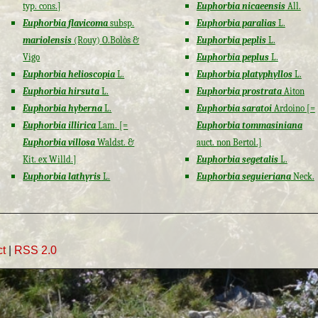
typ. cons.]
Euphorbia nicaeensis
All.
Euphorbia flavicoma
subsp.
Euphorbia paralias
L.
mariolensis
(Rouy) O.Bolòs &
Euphorbia peplis
L.
Vigo
Euphorbia peplus
L.
Euphorbia helioscopia
L.
Euphorbia platyphyllos
L.
Euphorbia hirsuta
L.
Euphorbia prostrata
Aiton
Euphorbia hyberna
L.
Euphorbia saratoi
Ardoino [=
Euphorbia illirica
Lam. [=
Euphorbia tommasiniana
Euphorbia villosa
Waldst. &
auct. non Bertol.]
Kit. ex Willd.]
Euphorbia segetalis
L.
Euphorbia lathyris
L.
Euphorbia seguieriana
Neck.
ct
|
RSS 2.0