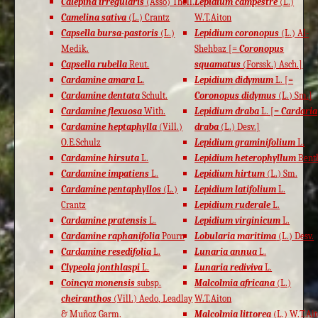
Calepina irregularis
(Asso) Thell.
Lepidium campestre
(L.)
Camelina sativa
(L.) Crantz
W.T.Aiton
Capsella bursa-pastoris
(L.)
Lepidium coronopus
(L.) Al-
Medik.
Shehbaz [=
Coronopus
Capsella rubella
Reut.
squamatus
(Forssk.) Asch.]
Cardamine amara
L.
Lepidium didymum
L. [=
Cardamine dentata
Schult.
Coronopus didymus
(L.) Sm.]
Cardamine flexuosa
With.
Lepidium draba
L. [=
Cardaria
Cardamine heptaphylla
(Vill.)
draba
(L.) Desv.]
O.E.Schulz
Lepidium graminifolium
L.
Cardamine hirsuta
L.
Lepidium heterophyllum
Bent
Cardamine impatiens
L.
Lepidium hirtum
(L.) Sm.
Cardamine pentaphyllos
(L.)
Lepidium latifolium
L.
Crantz
Lepidium ruderale
L.
Cardamine pratensis
L.
Lepidium virginicum
L.
Cardamine raphanifolia
Pourr.
Lobularia maritima
(L.) Desv.
Cardamine resedifolia
L.
Lunaria annua
L.
Clypeola jonthlaspi
L.
Lunaria rediviva
L.
Coincya monensis
subsp.
Malcolmia africana
(L.)
cheiranthos
(Vill.) Aedo, Leadlay
W.T.Aiton
& Muñoz Garm.
Malcolmia littorea
(L.) W.T.Ai