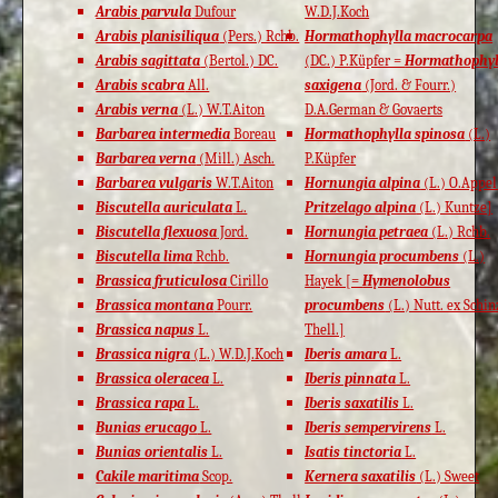
Arabis parvula
Dufour
W.D.J.Koch
Arabis planisiliqua
(Pers.) Rchb.
Hormathophylla macrocarpa
Arabis sagittata
(Bertol.) DC.
(DC.) P.Küpfer =
Hormathophyl
Arabis scabra
All.
saxigena
(Jord. & Fourr.)
Arabis verna
(L.) W.T.Aiton
D.A.German & Govaerts
Barbarea intermedia
Boreau
Hormathophylla spinosa
(L.)
Barbarea verna
(Mill.) Asch.
P.Küpfer
Barbarea vulgaris
W.T.Aiton
Hornungia alpina
(L.) O.Appel
Biscutella auriculata
L.
Pritzelago alpina
(L.) Kuntze]
Biscutella flexuosa
Jord.
Hornungia petraea
(L.) Rchb.
Biscutella lima
Rchb.
Hornungia procumbens
(L.)
Brassica fruticulosa
Cirillo
Hayek [=
Hymenolobus
Brassica montana
Pourr.
procumbens
(L.) Nutt. ex Schi
Brassica napus
L.
Thell.]
Brassica nigra
(L.) W.D.J.Koch
Iberis amara
L.
Brassica oleracea
L.
Iberis pinnata
L.
Brassica rapa
L.
Iberis saxatilis
L.
Bunias erucago
L.
Iberis sempervirens
L.
Bunias orientalis
L.
Isatis tinctoria
L.
Cakile maritima
Scop.
Kernera saxatilis
(L.) Sweet