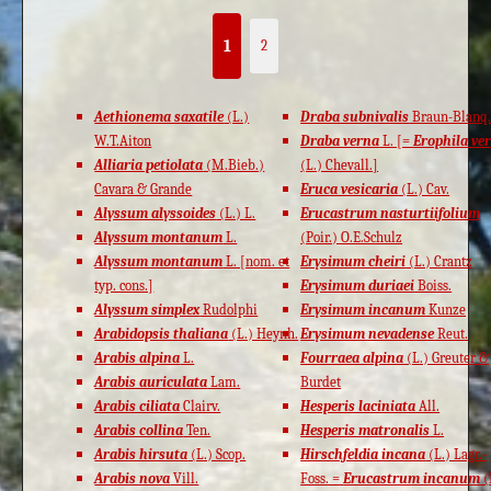
1
2
Aethionema saxatile
(L.)
Draba subnivalis
Braun-Blanq
W.T.Aiton
Draba verna
L. [=
Erophila ve
Alliaria petiolata
(M.Bieb.)
(L.) Chevall.]
Cavara & Grande
Eruca vesicaria
(L.) Cav.
Alyssum alyssoides
(L.) L.
Erucastrum nasturtiifolium
Alyssum montanum
L.
(Poir.) O.E.Schulz
Alyssum montanum
L. [nom. et
Erysimum cheiri
(L.) Crantz
typ. cons.]
Erysimum duriaei
Boiss.
Alyssum simplex
Rudolphi
Erysimum incanum
Kunze
Arabidopsis thaliana
(L.) Heynh.
Erysimum nevadense
Reut.
Arabis alpina
L.
Fourraea alpina
(L.) Greuter &
Arabis auriculata
Lam.
Burdet
Arabis ciliata
Clairv.
Hesperis laciniata
All.
Arabis collina
Ten.
Hesperis matronalis
L.
Arabis hirsuta
(L.) Scop.
Hirschfeldia incana
(L.) Lagr.-
Arabis nova
Vill.
Foss. =
Erucastrum incanum
(