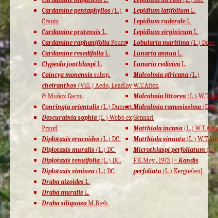
Cardamine pentaphyllos
(L.)
Lepidium latifolium
L.
Crantz
Lepidium ruderale
L.
Cardamine pratensis
L.
Lepidium virginicum
L.
Cardamine raphanifolia
Pourr.
Lobularia maritima
(L.) Desv.
Cardamine resedifolia
L.
Lunaria annua
L.
Clypeola jonthlaspi
L.
Lunaria rediviva
L.
Coincya monensis
subsp.
Malcolmia africana
(L.)
cheiranthos
(Vill.) Aedo, Leadlay
W.T.Aiton
& Muñoz Garm.
Malcolmia littorea
(L.) W.T.Ai
Conringia orientalis
(L.) Dumort.
Malcolmia ramosissima
(Desf.
Descurainia sophia
(L.) Webb ex
Gennari
Prantl
Matthiola incana
(L.) W.T.Aito
Diplotaxis erucoides
(L.) DC.
Matthiola sinuata
(L.) W.T.Ait
Diplotaxis muralis
(L.) DC.
Microthlaspi perfoliatum
(L.)
Diplotaxis tenuifolia
(L.) DC.
F.K.Mey., 1973 [=
Kandis
Diplotaxis viminea
(L.) DC.
perfoliata
(L.) Kerguélen]
Draba aizoides
L.
Draba muralis
L.
Draba siliquosa
M.Bieb.