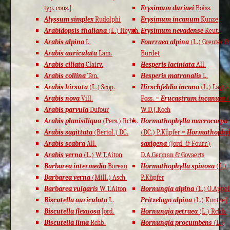
typ. cons.]
Erysimum duriaei
Boiss.
Alyssum simplex
Rudolphi
Erysimum incanum
Kunze
Arabidopsis thaliana
(L.) Heynh.
Erysimum nevadense
Reut.
Arabis alpina
L.
Fourraea alpina
(L.) Greuter &
Arabis auriculata
Lam.
Burdet
Arabis ciliata
Clairv.
Hesperis laciniata
All.
Arabis collina
Ten.
Hesperis matronalis
L.
Arabis hirsuta
(L.) Scop.
Hirschfeldia incana
(L.) Lagr.-
Arabis nova
Vill.
Foss. =
Erucastrum incanum
(
Arabis parvula
Dufour
W.D.J.Koch
Arabis planisiliqua
(Pers.) Rchb.
Hormathophylla macrocarpa
Arabis sagittata
(Bertol.) DC.
(DC.) P.Küpfer =
Hormathophyl
Arabis scabra
All.
saxigena
(Jord. & Fourr.)
Arabis verna
(L.) W.T.Aiton
D.A.German & Govaerts
Barbarea intermedia
Boreau
Hormathophylla spinosa
(L.)
Barbarea verna
(Mill.) Asch.
P.Küpfer
Barbarea vulgaris
W.T.Aiton
Hornungia alpina
(L.) O.Appel
Biscutella auriculata
L.
Pritzelago alpina
(L.) Kuntze]
Biscutella flexuosa
Jord.
Hornungia petraea
(L.) Rchb.
Biscutella lima
Rchb.
Hornungia procumbens
(L.)