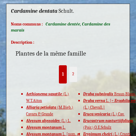
Cardamine dentata
Schult.
Noms communs :
Cardamine dentée, Cardamine des
marais
Description :
Plantes de la même famille
1
2
Aethionema saxatile
(L.)
Draba subnivalis
Braun-Blanq
W.T.Aiton
Draba verna
L. [=
Erophila ve
Alliaria petiolata
(M.Bieb.)
(L.) Chevall.]
Cavara & Grande
Eruca vesicaria
(L.) Cav.
Alyssum alyssoides
(L.) L.
Erucastrum nasturtiifolium
Alyssum montanum
L.
(Poir.) O.E.Schulz
Alyssum montanum
L. [nom. et
Erysimum cheiri
(L.) Crantz