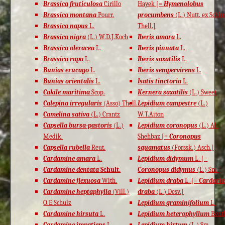
Brassica fruticulosa
Cirillo
Hayek [=
Hymenolobus
Brassica montana
Pourr.
procumbens
(L.) Nutt. ex Schi
Brassica napus
L.
Thell.]
Brassica nigra
(L.) W.D.J.Koch
Iberis amara
L.
Brassica oleracea
L.
Iberis pinnata
L.
Brassica rapa
L.
Iberis saxatilis
L.
Bunias erucago
L.
Iberis sempervirens
L.
Bunias orientalis
L.
Isatis tinctoria
L.
Cakile maritima
Scop.
Kernera saxatilis
(L.) Sweet
Calepina irregularis
(Asso) Thell.
Lepidium campestre
(L.)
Camelina sativa
(L.) Crantz
W.T.Aiton
Capsella bursa-pastoris
(L.)
Lepidium coronopus
(L.) Al-
Medik.
Shehbaz [=
Coronopus
Capsella rubella
Reut.
squamatus
(Forssk.) Asch.]
Cardamine amara
L.
Lepidium didymum
L. [=
Cardamine dentata
Schult.
Coronopus didymus
(L.) Sm.]
Cardamine flexuosa
With.
Lepidium draba
L. [=
Cardaria
Cardamine heptaphylla
(Vill.)
draba
(L.) Desv.]
O.E.Schulz
Lepidium graminifolium
L.
Cardamine hirsuta
L.
Lepidium heterophyllum
Bent
Cardamine impatiens
L.
Lepidium hirtum
(L.) Sm.